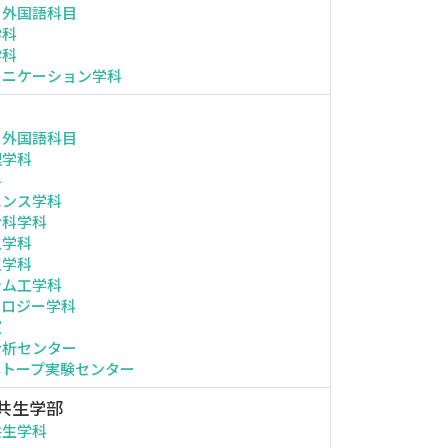
・外国語科目
学科
学科
ュニケーション学科
・外国語科目
理学科
科
エンス学科
命科学科
工学科
工学科
テム工学科
ノロジー学科
室
分析センター
ソトープ実験センター
共生学部
共生学科