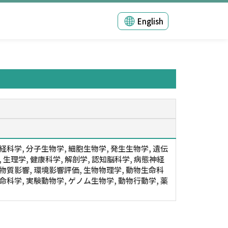
English
神経科学, 分子生物学, 細胞生物学, 発生生物学, 遺伝
, 生理学, 健康科学, 解剖学, 認知脳科学, 病態神経
学物質影響, 環境影響評価, 生物物理学, 動物生命科
生命科学, 実験動物学, ゲノム生物学, 動物行動学, 薬