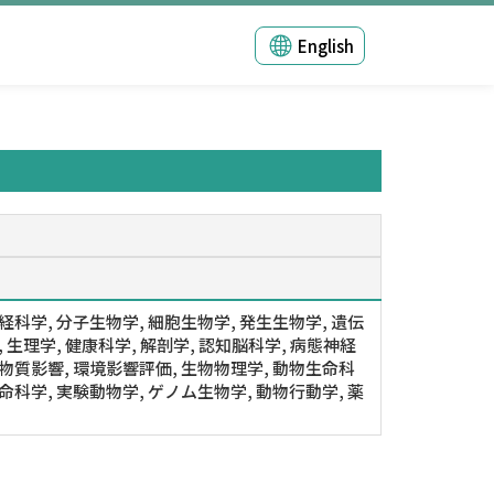
English
神経科学, 分子生物学, 細胞生物学, 発生生物学, 遺伝
, 生理学, 健康科学, 解剖学, 認知脳科学, 病態神経
学物質影響, 環境影響評価, 生物物理学, 動物生命科
生命科学, 実験動物学, ゲノム生物学, 動物行動学, 薬