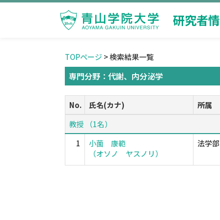
研究者情
TOPページ
> 検索結果一覧
専門分野：代謝、内分泌学
No.
氏名(カナ)
所属
教授 （1名）
1
小薗 康範
法学部
（オソノ ヤスノリ）