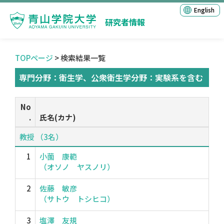
English
研究者情報
TOPページ
> 検索結果一覧
専門分野：衛生学、公衆衛生学分野：実験系を含む
No
.
氏名(カナ)
教授 （3名）
1
小薗 康範
（オソノ ヤスノリ）
2
佐藤 敏彦
（サトウ トシヒコ）
3
塩澤 友規