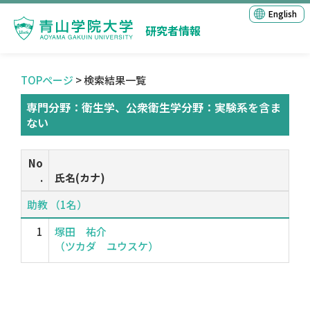
English
研究者情報
TOPページ
> 検索結果一覧
専門分野：衛生学、公衆衛生学分野：実験系を含ま
ない
No
.
氏名(カナ)
助教 （1名）
1
塚田 祐介
（ツカダ ユウスケ）