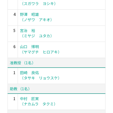
（スガワラ ヨシキ）
4
野澤 昭雄
（ノザワ アキオ）
5
宮治 裕
（ミヤジ ユタカ）
6
山口 博明
（ヤマグチ ヒロアキ）
准教授 （1名）
1
田崎 良佑
（タサキ リョウスケ）
助教 （1名）
1
中村 匠実
（ナカムラ タクミ）