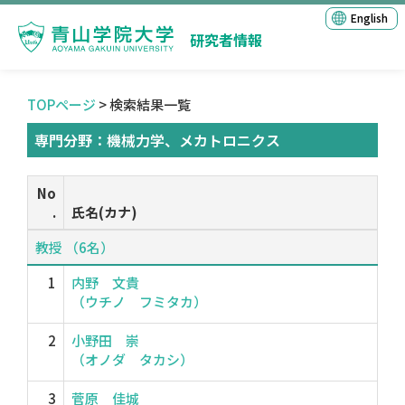
English
研究者情報
TOPページ
> 検索結果一覧
専門分野：機械力学、メカトロニクス
No
.
氏名(カナ)
教授 （6名）
1
内野 文貴
（ウチノ フミタカ）
2
小野田 崇
（オノダ タカシ）
3
菅原 佳城