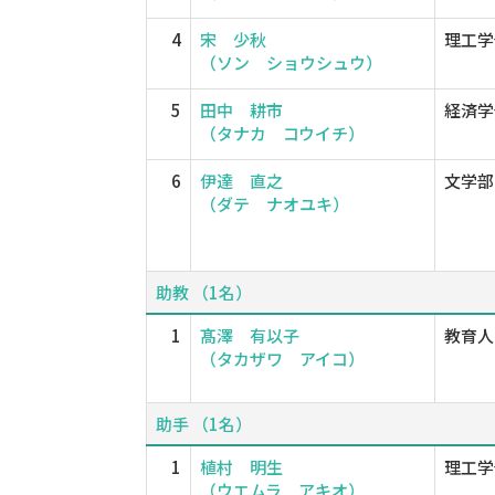
4
宋 少秋
理工学
（ソン ショウシュウ）
5
田中 耕市
経済学
（タナカ コウイチ）
6
伊達 直之
文学部
（ダテ ナオユキ）
助教 （1名）
1
髙澤 有以子
教育人
（タカザワ アイコ）
助手 （1名）
1
植村 明生
理工学
（ウエムラ アキオ）