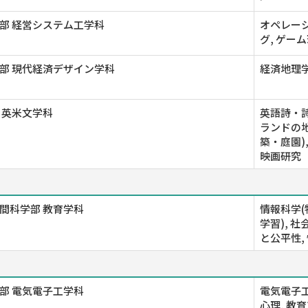
部 経営システム工学科
オペレーシ
グ, ゲー
部 現代経済デザイン学科
経済地理学
 英米文学科
英語詩・
ランドの
築・庭園)
映画研究
間科学部 教育学科
情報科学(
学習), 
と公平性,
部 電気電子工学科
電気電子工
心理, 教