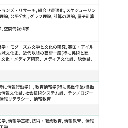
ョンズ・リサーチ, 組合せ最適化, スケジューリン
ム理論, 公平分割, グラフ理論, 計算の理論, 量子計算
, 空間情報科学
詩学・モダニズム文学と文化の研究, 英国・アイル
地域文化史、近代以降の芸術一般(特に美術と建
, 文化・メディア研究、メディア文化論、映像論、
特に情報行動学）, 教育情報学(特に協働作業/協働
社会情報文化論, 社会技術システム論、テクノロジー
 情報リテラシー、情報教育
学, 情報学基礎, 技術・職業教育, 情報教育、情報
育工学