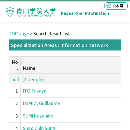
日本語
Researcher Information
TOP page
> Search Result List
Specialization Areas : Information network
No
.
Name
null （4 people）
1
ITO Takaya
2
LOPEZ, Guillaume
3
SUMI Kazuhiko
4
Shao Chin Sung