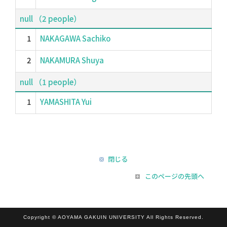
null （2 people）
1
NAKAGAWA Sachiko
2
NAKAMURA Shuya
null （1 people）
1
YAMASHITA Yui
閉じる
このページの先頭へ
Copyright © AOYAMA GAKUIN UNIVERSITY All Rights Reserved.