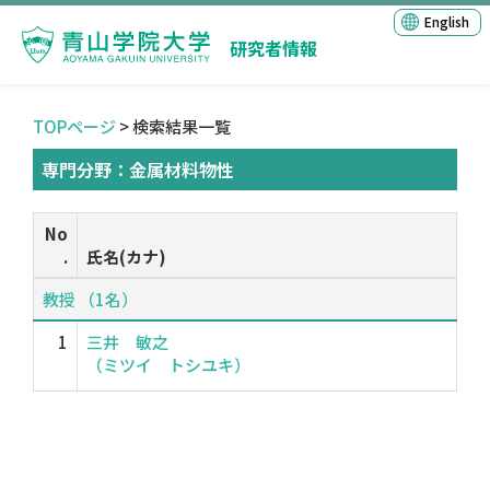
English
研究者情報
TOPページ
> 検索結果一覧
専門分野：金属材料物性
No
.
氏名(カナ)
教授 （1名）
1
三井 敏之
（ミツイ トシユキ）