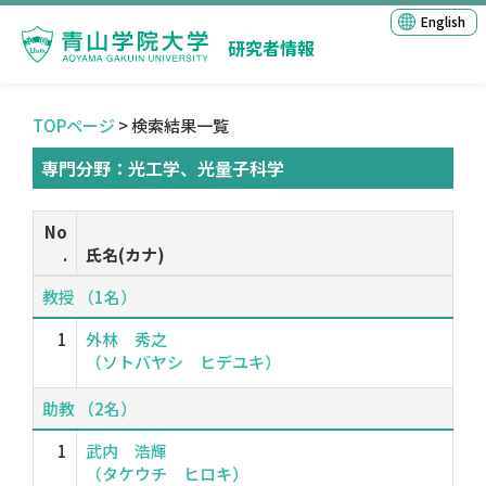
English
研究者情報
TOPページ
> 検索結果一覧
専門分野：光工学、光量子科学
No
.
氏名(カナ)
教授 （1名）
1
外林 秀之
（ソトバヤシ ヒデユキ）
助教 （2名）
1
武内 浩輝
（タケウチ ヒロキ）