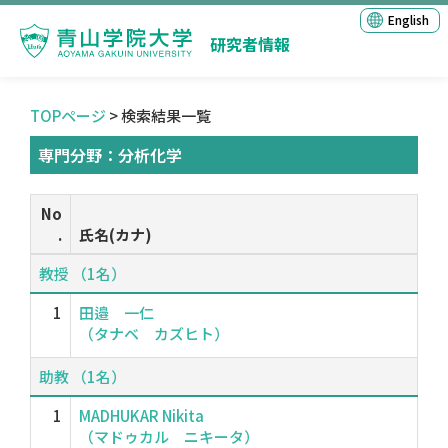
English
研究者情報
TOPページ
> 検索結果一覧
専門分野：分析化学
No
.
氏名(カナ)
教授 （1名）
1
田邉 一仁
（タナベ カズヒト）
助教 （1名）
1
MADHUKAR Nikita
（マドゥカル ニキータ）