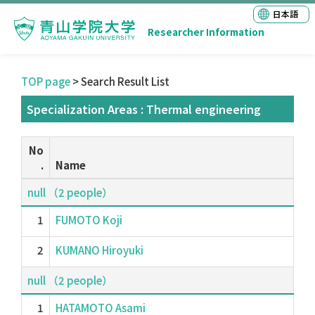
日本語
Researcher Information
TOP page
> Search Result List
Specialization Areas : Thermal engineering
No
.
Name
null （2 people）
1
FUMOTO Koji
2
KUMANO Hiroyuki
null （2 people）
1
HATAMOTO Asami