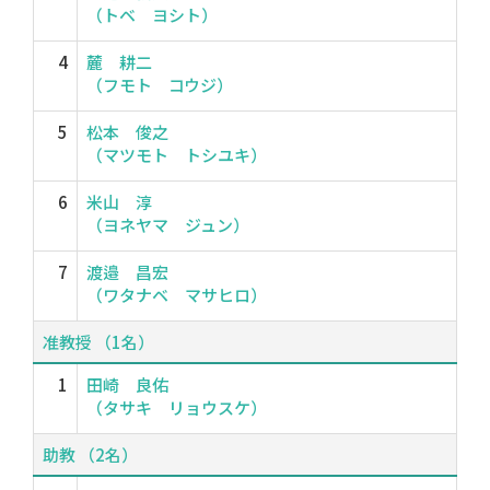
（トベ ヨシト）
4
麓 耕二
（フモト コウジ）
5
松本 俊之
（マツモト トシユキ）
6
米山 淳
（ヨネヤマ ジュン）
7
渡邉 昌宏
（ワタナベ マサヒロ）
准教授 （1名）
1
田崎 良佑
（タサキ リョウスケ）
助教 （2名）