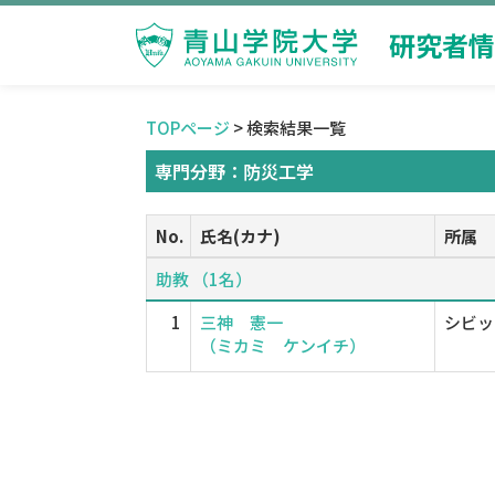
研究者情
TOPページ
> 検索結果一覧
専門分野：防災工学
No.
氏名(カナ)
所属
助教 （1名）
1
三神 憲一
シビッ
（ミカミ ケンイチ）