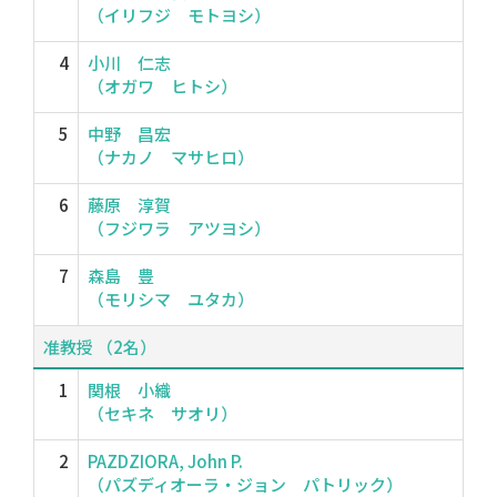
（イリフジ モトヨシ）
4
小川 仁志
（オガワ ヒトシ）
5
中野 昌宏
（ナカノ マサヒロ）
6
藤原 淳賀
（フジワラ アツヨシ）
7
森島 豊
（モリシマ ユタカ）
准教授 （2名）
1
関根 小織
（セキネ サオリ）
2
PAZDZIORA, John P.
（パズディオーラ・ジョン パトリック）