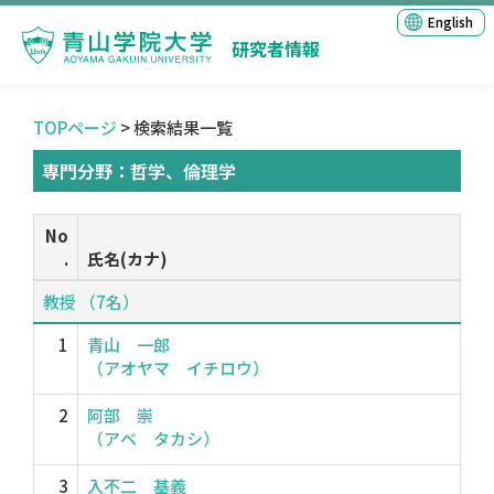
English
研究者情報
TOPページ
> 検索結果一覧
専門分野：哲学、倫理学
No
.
氏名(カナ)
教授 （7名）
1
青山 一郎
（アオヤマ イチロウ）
2
阿部 崇
（アベ タカシ）
3
入不二 基義