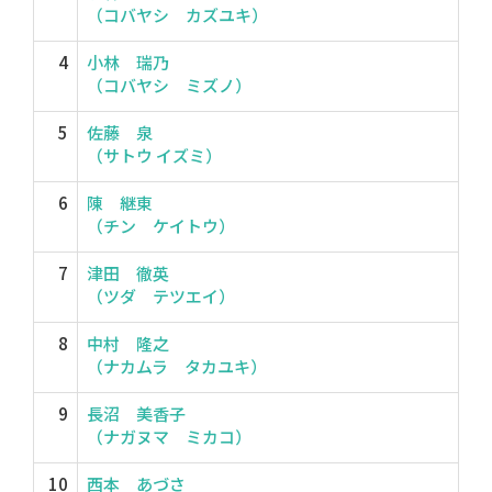
（コバヤシ カズユキ）
4
小林 瑞乃
（コバヤシ ミズノ）
5
佐藤 泉
（サトウ イズミ）
6
陳 継東
（チン ケイトウ）
7
津田 徹英
（ツダ テツエイ）
8
中村 隆之
（ナカムラ タカユキ）
9
長沼 美香子
（ナガヌマ ミカコ）
10
西本 あづさ