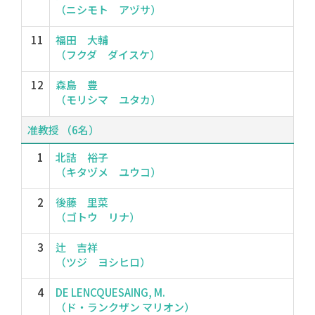
（ニシモト アヅサ）
11
福田 大輔
（フクダ ダイスケ）
12
森島 豊
（モリシマ ユタカ）
准教授 （6名）
1
北詰 裕子
（キタヅメ ユウコ）
2
後藤 里菜
（ゴトウ リナ）
3
辻 吉祥
（ツジ ヨシヒロ）
4
DE LENCQUESAING, M.
（ド・ランクザン マリオン）