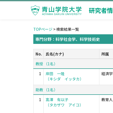
研究者情
TOPページ
> 検索結果一覧
専門分野：科学社会学、科学技術史
No.
氏名(カナ)
所属
教授 （1名）
1
岸田 一隆
経済学
（キシダ イッタカ）
助教 （1名）
1
髙澤 有以子
教育人
（タカザワ アイコ）