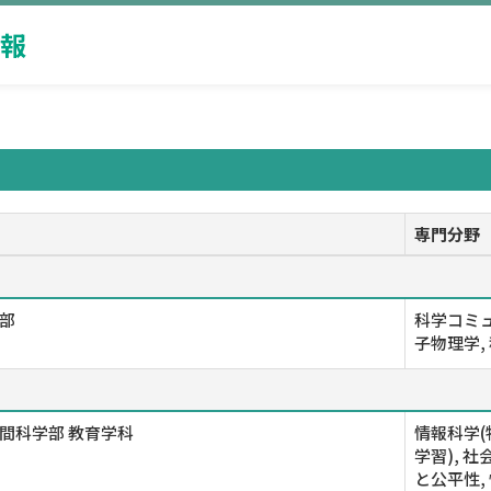
報
専門分野
部
科学コミュ
子物理学,
間科学部 教育学科
情報科学(
学習), 
と公平性,