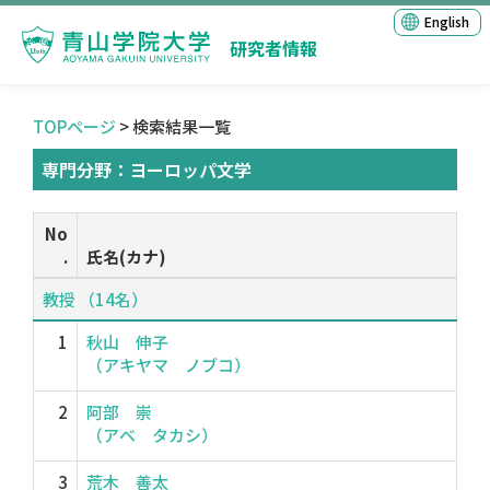
English
研究者情報
TOPページ
> 検索結果一覧
専門分野：ヨーロッパ文学
No
.
氏名(カナ)
教授 （14名）
1
秋山 伸子
（アキヤマ ノブコ）
2
阿部 崇
（アベ タカシ）
3
荒木 善太