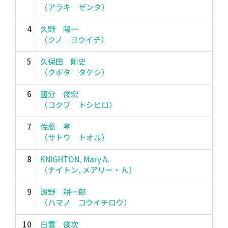
（アラキ ゼンタ）
4
久野 陽一
（クノ ヨウイチ）
5
久保田 剛史
（クボタ タケシ）
6
國分 俊宏
（コクブ トシヒロ）
7
佐藤 亨
（サトウ トオル）
8
KNIGHTON, Mary A.
（ナイトン, メアリー・ A.）
9
濵野 耕一郎
（ハマノ コウイチロウ）
10
日置 俊次