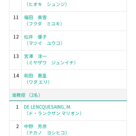
（ヒオキ シュンジ）
11
福田 美雪
（フクダ ミユキ）
12
松井 優子
（マツイ ユウコ）
13
宮澤 淳一
（ミヤザワ ジュンイチ）
14
和田 惠里
（ワダ エリ）
准教授 （2名）
1
DE LENCQUESAING, M.
（ド・ランクザン マリオン）
2
中野 芳彦
（ナカノ ヨシヒコ）