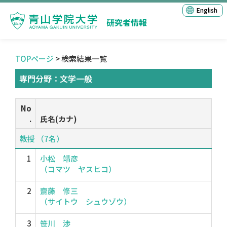
English
研究者情報
TOPページ
> 検索結果一覧
専門分野：文学一般
No
.
氏名(カナ)
教授 （7名）
1
小松 靖彦
（コマツ ヤスヒコ）
2
齋藤 修三
（サイトウ シュウゾウ）
3
笹川 渉