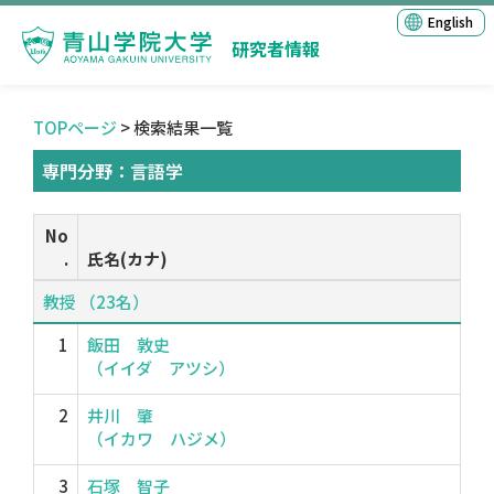
English
研究者情報
TOPページ
> 検索結果一覧
専門分野：言語学
No
.
氏名(カナ)
教授 （23名）
1
飯田 敦史
（イイダ アツシ）
2
井川 肇
（イカワ ハジメ）
3
石塚 智子