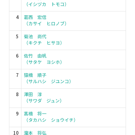
（イシヅカ トモコ）
4
葛西 宏信
（カサイ ヒロノブ）
5
菊池 尚代
（キクチ ヒサヨ）
6
佐竹 由帆
（サタケ ヨシホ）
7
猿橋 順子
（サルハシ ジユンコ）
8
澤田 淳
（サワダ ジュン）
9
髙橋 将一
（タカハシ ショウイチ）
10
瀧本 将弘