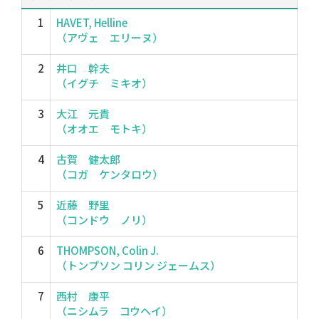
1
HAVET, Helline
（アヴェ エリーヌ）
2
井口 幹夫
（イグチ ミキオ）
3
大江 元貴
（オオエ モトキ）
4
古賀 健太郎
（コガ ケンタロウ）
5
近藤 野里
（コンドウ ノリ）
6
THOMPSON, Colin J.
（トンプソン コリン ジェームス）
7
西村 康平
（ニシムラ コウヘイ）