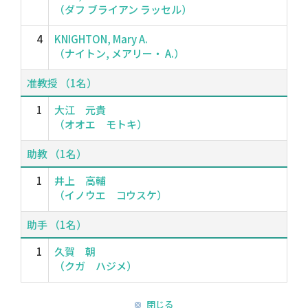
（ダフ ブライアン ラッセル）
4
KNIGHTON, Mary A.
（ナイトン, メアリー・ A.）
准教授 （1名）
1
大江 元貴
（オオエ モトキ）
助教 （1名）
1
井上 高輔
（イノウエ コウスケ）
助手 （1名）
1
久賀 朝
（クガ ハジメ）
閉じる