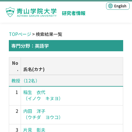
English
研究者情報
TOPページ
> 検索結果一覧
専門分野：英語学
No
.
氏名(カナ)
教授 （12名）
1
稲生 衣代
（イノウ キヌヨ）
2
内田 洋子
（ウチダ ヨウコ）
3
片見 彰夫