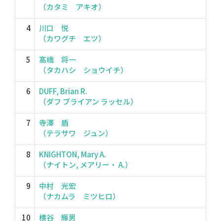
（カタミ アキオ）
4
川口 悦
（カワグチ エツ）
5
髙橋 将一
（タカハシ ショウイチ）
6
DUFF, Brian R.
（ダフ ブライアン ラッセル）
7
寺澤 盾
（テラサワ ジュン）
8
KNIGHTON, Mary A.
（ナイトン, メアリー・ A.）
9
中村 光宏
（ナカムラ ミツヒロ）
10
横谷 輝男