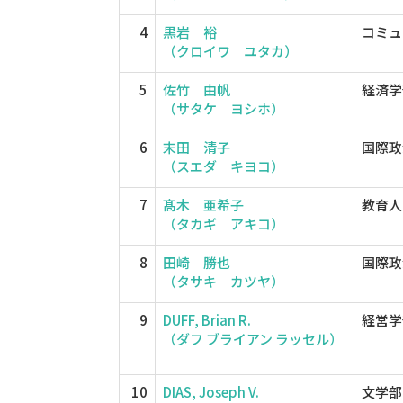
4
黒岩 裕
コミュ
（クロイワ ユタカ）
5
佐竹 由帆
経済学
（サタケ ヨシホ）
6
末田 清子
国際政
（スエダ キヨコ）
7
髙木 亜希子
教育人
（タカギ アキコ）
8
田崎 勝也
国際政
（タサキ カツヤ）
9
DUFF, Brian R.
経営学
（ダフ ブライアン ラッセル）
10
DIAS, Joseph V.
文学部