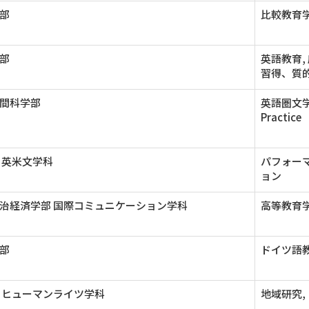
部
比較教育学
部
英語教育,
習得、質
間科学部
英語圏文学, 
Practice
 英米文学科
パフォー
ョン
治経済学部 国際コミュニケーション学科
高等教育学
部
ドイツ語教
 ヒューマンライツ学科
地域研究,