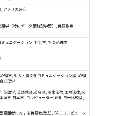
, アメリカ研究
言語学（特にデータ駆動型学習）, 英語教育
ミュニケーション, 社会学, 社会心理学
学
化心理学, 対人・異文化コミュニケーション論, 心理
社会心理学
, 英語学, 英語教育,英会話, 英米法律,国際法律,米
日本語学,日本学, コンピューター操作, 日米比較論,
(他言語話者に対する英語教授法), CALLコンピュータ