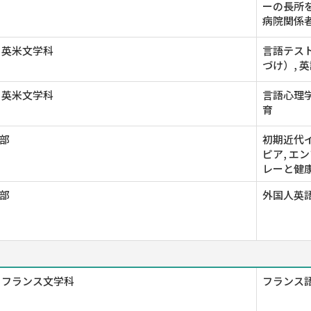
ーの長所
病院関係
 英米文学科
言語テス
づけ）, 
 英米文学科
言語心理学
育
部
初期近代イ
ピア, エ
レーと健康
部
外国人英語
 フランス文学科
フランス語