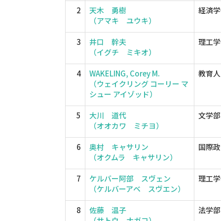
2
天木 勇樹
経済学
（アマキ ユウキ）
3
井口 幹夫
理工学
（イグチ ミキオ）
4
WAKELING, Corey M.
教育人
（ウェイクリング コーリー マ
シュー アイゾッド）
5
大川 道代
文学部
（オオカワ ミチヨ）
6
奥村 キャサリン
国際政
（オクムラ キャサリン）
7
ケルバー阿部 スヴェン
理工学
（ケルバーアベ スヴエン）
8
佐藤 温子
法学部
（サトウ ナガコ）