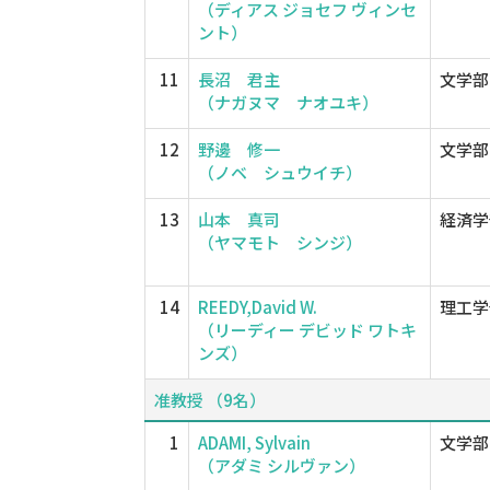
（ディアス ジョセフ ヴィンセ
ント）
11
長沼 君主
文学部
（ナガヌマ ナオユキ）
12
野邊 修一
文学部
（ノベ シュウイチ）
13
山本 真司
経済学
（ヤマモト シンジ）
14
REEDY,David W.
理工学
（リーディー デビッド ワトキ
ンズ）
准教授 （9名）
1
ADAMI, Sylvain
文学部
（アダミ シルヴァン）