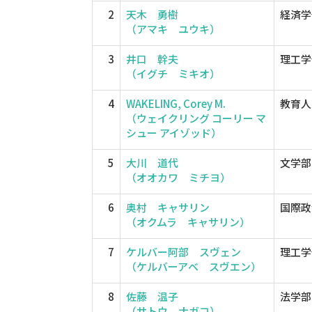
2
天木 勇樹
経済学
（アマキ ユウキ）
3
井口 幹夫
理工学
（イグチ ミキオ）
4
WAKELING, Corey M.
教育人
（ウェイクリング コーリー マ
シュー アイゾッド）
5
大川 道代
文学部
（オオカワ ミチヨ）
6
奥村 キャサリン
国際政
（オクムラ キャサリン）
7
ケルバー阿部 スヴェン
理工学
（ケルバーアベ スヴエン）
8
佐藤 温子
法学部
（サトウ ナガコ）