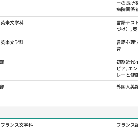
ーの長所
病院関係
 英米文学科
言語テス
づけ）, 
 英米文学科
言語心理学
育
部
初期近代イ
ピア, エ
レーと健康
部
外国人英語
 フランス文学科
フランス語