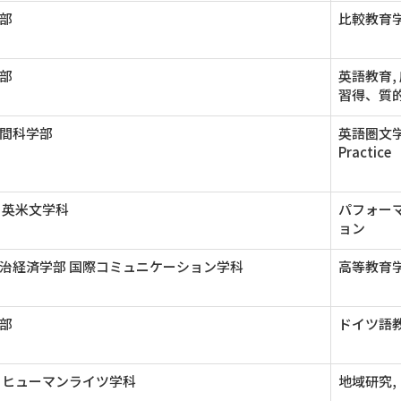
部
比較教育学
部
英語教育,
習得、質
間科学部
英語圏文学, 
Practice
 英米文学科
パフォー
ョン
治経済学部 国際コミュニケーション学科
高等教育学
部
ドイツ語教
 ヒューマンライツ学科
地域研究,