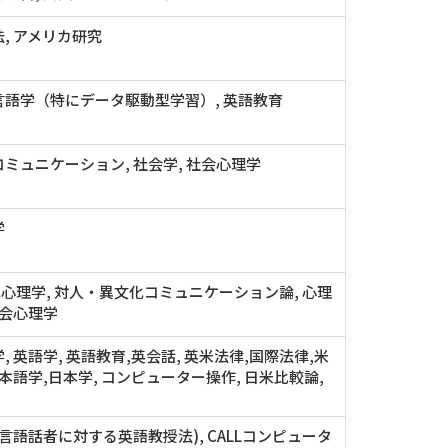
, アメリカ研究
言語学（特にデータ駆動型学習）, 英語教育
ミュニケーション, 社会学, 社会心理学
学
化心理学, 対人・異文化コミュニケーション論, 心理
社会心理学
, 英語学, 英語教育,英会話, 英米法律,国際法律,米
日本語学,日本学, コンピューター操作, 日米比較論,
(他言語話者に対する英語教授法), CALLコンピュータ