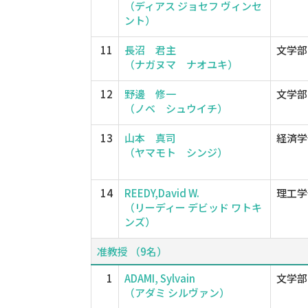
（ディアス ジョセフ ヴィンセ
ント）
11
長沼 君主
文学部
（ナガヌマ ナオユキ）
12
野邊 修一
文学部
（ノベ シュウイチ）
13
山本 真司
経済学
（ヤマモト シンジ）
14
REEDY,David W.
理工学
（リーディー デビッド ワトキ
ンズ）
准教授 （9名）
1
ADAMI, Sylvain
文学部
（アダミ シルヴァン）