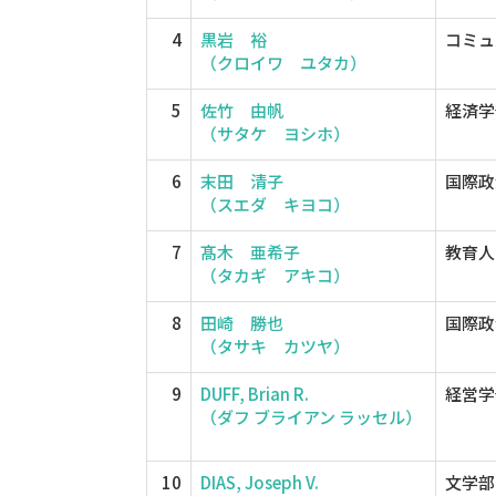
4
黒岩 裕
コミュ
（クロイワ ユタカ）
5
佐竹 由帆
経済学
（サタケ ヨシホ）
6
末田 清子
国際政
（スエダ キヨコ）
7
髙木 亜希子
教育人
（タカギ アキコ）
8
田崎 勝也
国際政
（タサキ カツヤ）
9
DUFF, Brian R.
経営学
（ダフ ブライアン ラッセル）
10
DIAS, Joseph V.
文学部