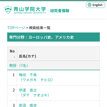
English
研究者情報
TOPページ
> 検索結果一覧
専門分野：ヨーロッパ史、アメリカ史
No
.
氏名(カナ)
教授 （7名）
1
梅垣 千尋
（ウメガキ チヒロ）
2
伊達 直之
（ダテ ナオユキ）
3
那須 輝彦