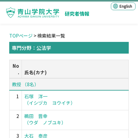
English
研究者情報
TOPページ
> 検索結果一覧
専門分野：公法学
No
.
氏名(カナ)
教授 （8名）
1
石塚 洋一
（イシヅカ ヨウイチ）
2
鵜田 晋幸
（ウダ ノブユキ）
3
大石 泰彦