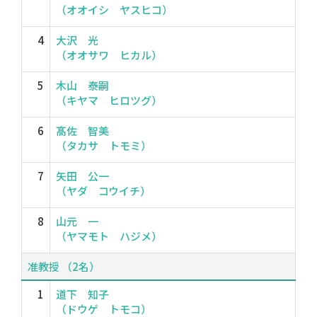
（オオイシ ヤスヒコ）
4
大沢 光
（オオサワ ヒカル）
5
木山 泰嗣
（キヤマ ヒロツグ）
6
髙佐 智美
（タカサ トモミ）
7
矢田 公一
（ヤダ コウイチ）
8
山元 一
（ヤマモト ハジメ）
准教授 （2名）
1
道下 知子
（ドウゲ トモコ）