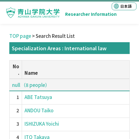
日本語
Researcher Information
TOP page
> Search Result List
Specialization Areas : International law
No
.
Name
null （8 people）
1
ABE Tatsuya
2
ANDOU Taiko
3
ISHIZUKA Yoichi
4
ITO Takaya