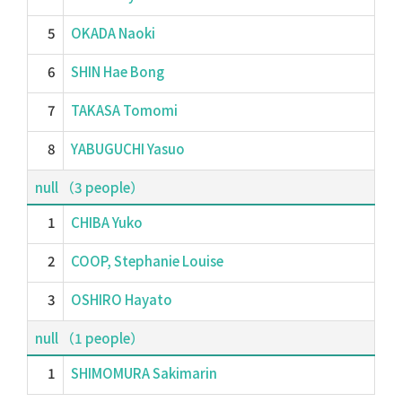
5
OKADA Naoki
6
SHIN Hae Bong
7
TAKASA Tomomi
8
YABUGUCHI Yasuo
null （3 people）
1
CHIBA Yuko
2
COOP, Stephanie Louise
3
OSHIRO Hayato
null （1 people）
1
SHIMOMURA Sakimarin