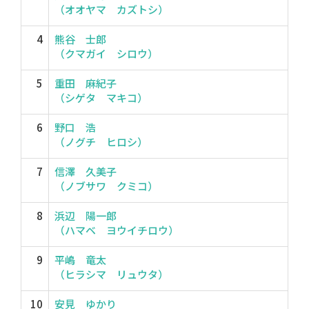
（オオヤマ カズトシ）
4
熊谷 士郎
（クマガイ シロウ）
5
重田 麻紀子
（シゲタ マキコ）
6
野口 浩
（ノグチ ヒロシ）
7
信澤 久美子
（ノブサワ クミコ）
8
浜辺 陽一郎
（ハマベ ヨウイチロウ）
9
平嶋 竜太
（ヒラシマ リュウタ）
10
安見 ゆかり