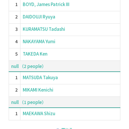
1
BOYD, James Patrick III
2
DAIDOUJI Ryuya
3
KURAMATSU Tadashi
4
NAKAYAMA Yumi
5
TAKEDA Ken
null （2 people）
1
MATSUDA Takuya
2
MIKAMI Kenichi
null （1 people）
1
MAEKAWA Shizu