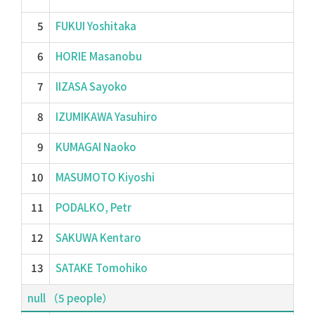
5
FUKUI Yoshitaka
6
HORIE Masanobu
7
IIZASA Sayoko
8
IZUMIKAWA Yasuhiro
9
KUMAGAI Naoko
10
MASUMOTO Kiyoshi
11
PODALKO, Petr
12
SAKUWA Kentaro
13
SATAKE Tomohiko
null （5 people）