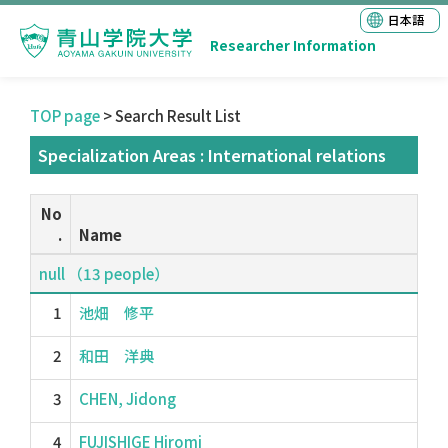
日本語
Researcher Information
TOP page
> Search Result List
Specialization Areas : International relations
No
.
Name
null （13 people）
1
池畑 修平
2
和田 洋典
3
CHEN, Jidong
4
FUJISHIGE Hiromi