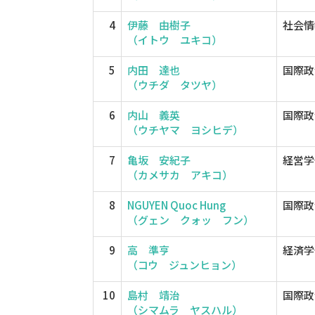
4
伊藤 由樹子
社会情
（イトウ ユキコ）
5
内田 達也
国際政
（ウチダ タツヤ）
6
内山 義英
国際政
（ウチヤマ ヨシヒデ）
7
亀坂 安紀子
経営学
（カメサカ アキコ）
8
NGUYEN Quoc Hung
国際政
（グェン クォッ フン）
9
高 準亨
経済学
（コウ ジュンヒョン）
10
島村 靖治
国際政
（シマムラ ヤスハル）