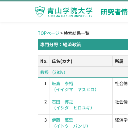
研究者情
TOPページ
> 検索結果一覧
専門分野：経済政策
No.
氏名(カナ)
所属
教授 （29名）
1
飯島 泰裕
社会情
（イイジマ ヤスヒロ）
2
石田 博之
社会情
（イシダ ヒロユキ）
3
伊藤 萬里
経済学
（イトウ バンリ）