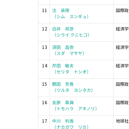
11
沈 承揆
国際政
（シム スンギュ）
12
白井 邦彦
経済学
（シライ クニヒコ）
13
須田 昌弥
経済学
（スダ マサヤ）
14
芹田 敏夫
経済学
（セリタ トシオ）
15
鶴田 芳貴
国際政
（ツルタ ヨシタカ）
16
友原 章典
国際政
（トモハラ アキノリ）
17
中川 利香
地球社
（ナカガワ リカ）