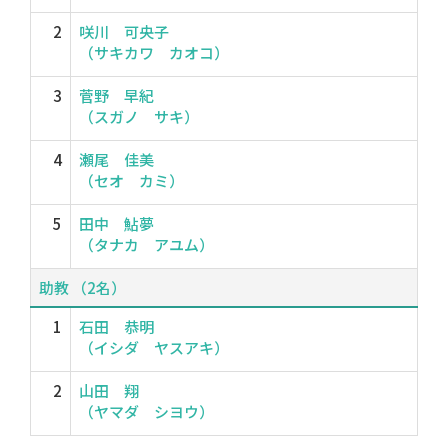
2
咲川 可央子
（サキカワ カオコ）
3
菅野 早紀
（スガノ サキ）
4
瀬尾 佳美
（セオ カミ）
5
田中 鮎夢
（タナカ アユム）
助教 （2名）
1
石田 恭明
（イシダ ヤスアキ）
2
山田 翔
（ヤマダ シヨウ）