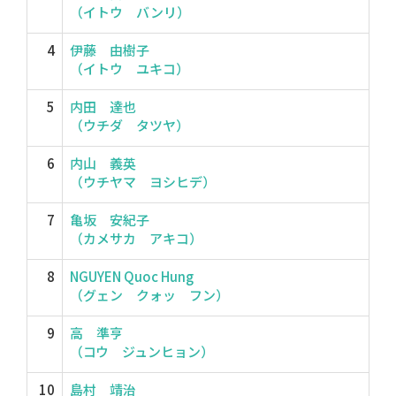
（イトウ バンリ）
4
伊藤 由樹子
（イトウ ユキコ）
5
内田 達也
（ウチダ タツヤ）
6
内山 義英
（ウチヤマ ヨシヒデ）
7
亀坂 安紀子
（カメサカ アキコ）
8
NGUYEN Quoc Hung
（グェン クォッ フン）
9
高 準亨
（コウ ジュンヒョン）
10
島村 靖治