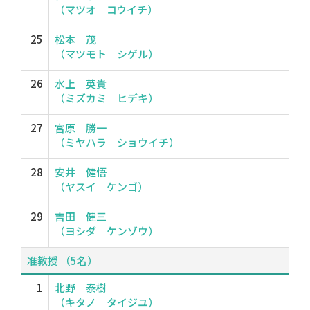
（マツオ コウイチ）
25
松本 茂
（マツモト シゲル）
26
水上 英貴
（ミズカミ ヒデキ）
27
宮原 勝一
（ミヤハラ ショウイチ）
28
安井 健悟
（ヤスイ ケンゴ）
29
吉田 健三
（ヨシダ ケンゾウ）
准教授 （5名）
1
北野 泰樹
（キタノ タイジユ）