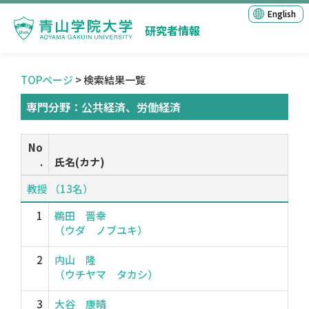
English
研究者情報
TOPページ
> 検索結果一覧
専門分野：公共経済、労働経済
No
.
氏名(カナ)
教授 （13名）
1
鵜田 晋幸
（ウダ ノブユキ）
2
内山 隆
（ウチヤマ タカシ）
3
大谷 康晴