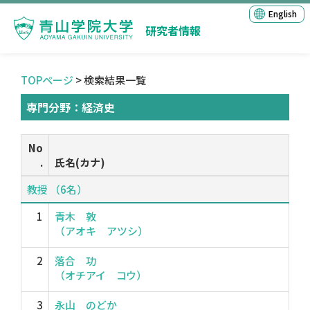
English
研究者情報
TOPページ
> 検索結果一覧
専門分野：経済史
No
.
氏名(カナ)
教授 （6名）
1
青木 敦
（アオキ アツシ）
2
落合 功
（オチアイ コウ）
3
永山 のどか