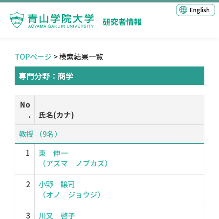
English
研究者情報
TOPページ
> 検索結果一覧
専門分野：商学
No
.
氏名(カナ)
教授 （9名）
1
東 伸一
（アズマ ノブカズ）
2
小野 譲司
（オノ ジョウジ）
3
川又 啓子