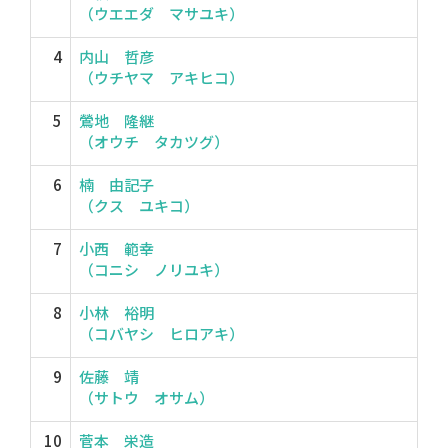
（ウエエダ マサユキ）
4
内山 哲彦
（ウチヤマ アキヒコ）
5
鶯地 隆継
（オウチ タカツグ）
6
楠 由記子
（クス ユキコ）
7
小西 範幸
（コニシ ノリユキ）
8
小林 裕明
（コバヤシ ヒロアキ）
9
佐藤 靖
（サトウ オサム）
10
菅本 栄造