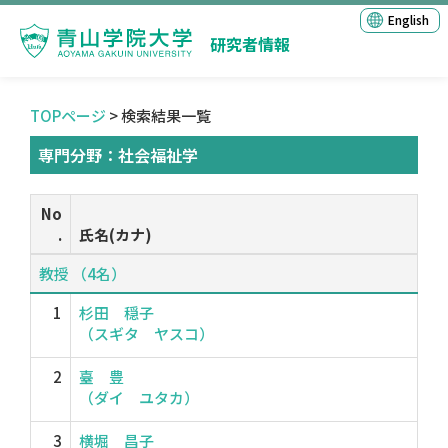
English
研究者情報
TOPページ
> 検索結果一覧
専門分野：社会福祉学
No
.
氏名(カナ)
教授 （4名）
1
杉田 穏子
（スギタ ヤスコ）
2
臺 豊
（ダイ ユタカ）
3
横堀 昌子