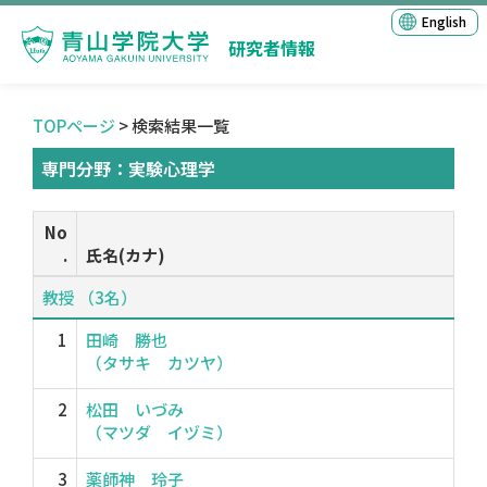
English
研究者情報
TOPページ
> 検索結果一覧
専門分野：実験心理学
No
.
氏名(カナ)
教授 （3名）
1
田崎 勝也
（タサキ カツヤ）
2
松田 いづみ
（マツダ イヅミ）
3
薬師神 玲子