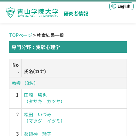
English
研究者情報
TOPページ
> 検索結果一覧
専門分野：実験心理学
No
.
氏名(カナ)
教授 （3名）
1
田崎 勝也
（タサキ カツヤ）
2
松田 いづみ
（マツダ イヅミ）
3
薬師神 玲子