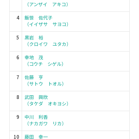
（アンザイ アキコ）
4
飯笹 佐代子
（イイザサ サヨコ）
5
黒岩 裕
（クロイワ ユタカ）
6
幸地 茂
（コウチ シゲル）
7
佐藤 亨
（サトウ トオル）
8
武田 興欣
（タケダ オキヨシ）
9
中川 利香
（ナカガワ リカ）
10
藤田 幸一