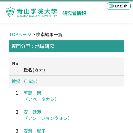
English
研究者情報
TOPページ
> 検索結果一覧
専門分野：地域研究
No
.
氏名(カナ)
教授 （16名）
1
阿部 崇
（アベ タカシ）
2
安 廷苑
（アン ジョンウォン）
3
安斎 聡子