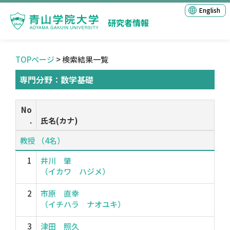
English
研究者情報
TOPページ
> 検索結果一覧
専門分野：数学基礎
No
.
氏名(カナ)
教授 （4名）
1
井川 肇
（イカワ ハジメ）
2
市原 直幸
（イチハラ ナオユキ）
3
津田 照久