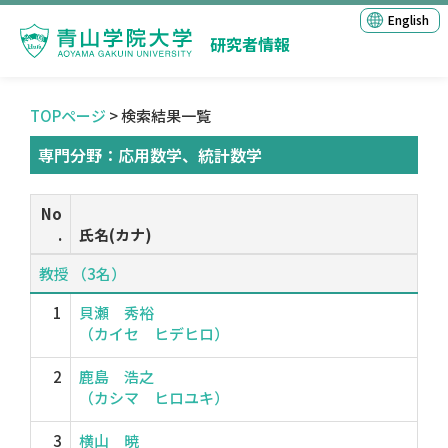
English
研究者情報
TOPページ
> 検索結果一覧
専門分野：応用数学、統計数学
No
.
氏名(カナ)
教授 （3名）
1
貝瀬 秀裕
（カイセ ヒデヒロ）
2
鹿島 浩之
（カシマ ヒロユキ）
3
横山 暁