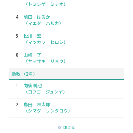
（トミシゲ ミチオ）
4
前田 はるか
（マエダ ハルカ）
5
松川 宏
（マツカワ ヒロシ）
6
山崎 了
（ヤマザキ リョウ）
助教 （2名）
1
向後 純也
（コウゴ ジュンヤ）
2
島田 林太郎
（シマダ リンタロウ）
閉じる