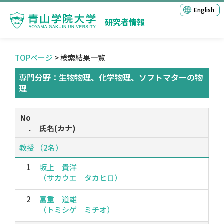
English
研究者情報
TOPページ
> 検索結果一覧
専門分野：生物物理、化学物理、ソフトマターの物
理
No
.
氏名(カナ)
教授 （2名）
1
坂上 貴洋
（サカウエ タカヒロ）
2
富重 道雄
（トミシゲ ミチオ）