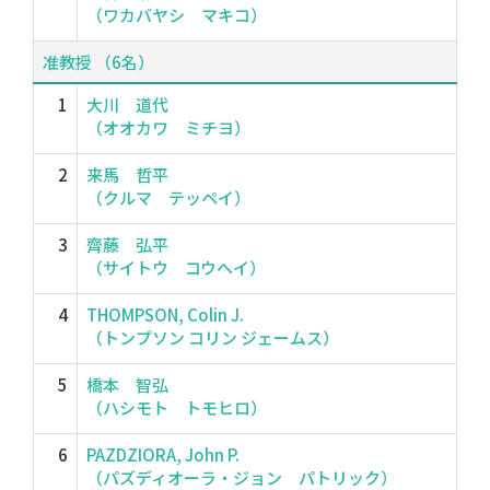
（ワカバヤシ マキコ）
准教授 （6名）
1
大川 道代
（オオカワ ミチヨ）
2
来馬 哲平
（クルマ テッペイ）
3
齊藤 弘平
（サイトウ コウヘイ）
4
THOMPSON, Colin J.
（トンプソン コリン ジェームス）
5
橋本 智弘
（ハシモト トモヒロ）
6
PAZDZIORA, John P.
（パズディオーラ・ジョン パトリック）