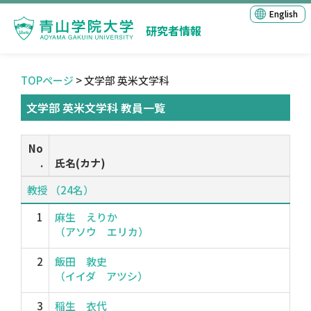
English
研究者情報
TOPページ
> 文学部 英米文学科
文学部 英米文学科 教員一覧
No
.
氏名(カナ)
教授 （24名）
1
麻生 えりか
（アソウ エリカ）
2
飯田 敦史
（イイダ アツシ）
3
稲生 衣代