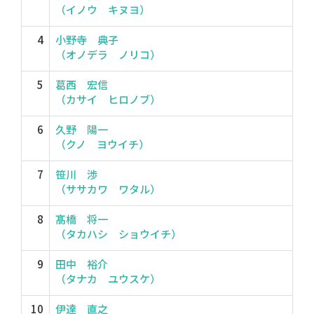
（イノウ キヌヨ）
4
小野寺 典子
（オノデラ ノリコ）
5
葛西 宏信
（カサイ ヒロノブ）
6
久野 陽一
（クノ ヨウイチ）
7
笹川 渉
（ササカワ ワタル）
8
髙橋 将一
（タカハシ ショウイチ）
9
田中 裕介
（タナカ ユウスケ）
10
伊達 直之