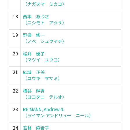
（ナガヌマ ミカコ）
18
西本 あづさ
（ニシモト アヅサ）
19
野邊 修一
（ノベ シュウイチ）
20
松井 優子
（マツイ ユウコ）
21
結城 正美
（ユウキ マサミ）
22
横谷 輝男
（ヨコタニ テルオ）
23
REIMANN, Andrew N.
（ライマン アンドリュー ニール）
24
若林 麻希子