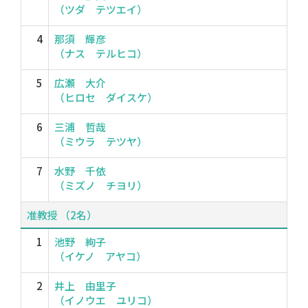
（ツダ テツエイ）
4
那須 輝彦
（ナス テルヒコ）
5
広瀬 大介
（ヒロセ ダイスケ）
6
三浦 哲哉
（ミウラ テツヤ）
7
水野 千依
（ミズノ チヨリ）
准教授 （2名）
1
池野 絢子
（イケノ アヤコ）
2
井上 由里子
（イノウエ ユリコ）