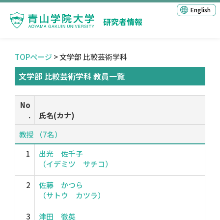
English
研究者情報
TOPページ
> 文学部 比較芸術学科
文学部 比較芸術学科 教員一覧
No
.
氏名(カナ)
教授 （7名）
1
出光 佐千子
（イデミツ サチコ）
2
佐藤 かつら
（サトウ カツラ）
3
津田 徹英