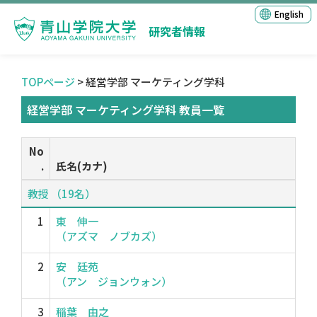
English
研究者情報
TOPページ
> 経営学部 マーケティング学科
経営学部 マーケティング学科 教員一覧
No
.
氏名(カナ)
教授 （19名）
1
東 伸一
（アズマ ノブカズ）
2
安 廷苑
（アン ジョンウォン）
3
稲葉 由之