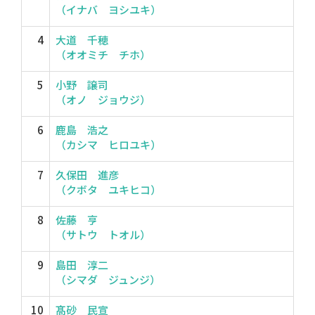
（イナバ ヨシユキ）
4
大道 千穂
（オオミチ チホ）
5
小野 譲司
（オノ ジョウジ）
6
鹿島 浩之
（カシマ ヒロユキ）
7
久保田 進彦
（クボタ ユキヒコ）
8
佐藤 亨
（サトウ トオル）
9
島田 淳二
（シマダ ジュンジ）
10
髙砂 民宣