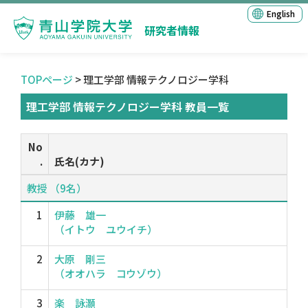
English
研究者情報
TOPページ
> 理工学部 情報テクノロジー学科
理工学部 情報テクノロジー学科 教員一覧
No
.
氏名(カナ)
教授 （9名）
1
伊藤 雄一
（イトウ ユウイチ）
2
大原 剛三
（オオハラ コウゾウ）
3
楽 詠灝