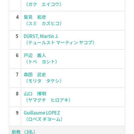
（ガク エイコウ）
4
鷲見 和彦
（スミ カズヒコ）
5
DÜRST, Martin J.
（テュールスト マーティン ヤコブ）
6
戸辺 義人
（トベ ヨシト）
7
森田 武史
（モリタ タケシ）
8
山口 博明
（ヤマグチ ヒロアキ）
9
Guillaume LOPEZ
（ロペズ ギヨーム）
助教 （3名）