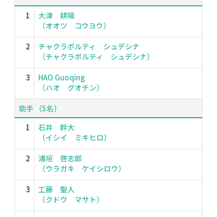
1
大津 耕陽
（オオツ コウヨウ）
2
チャクラボルティ シュデシナ
（チャクラボルティ シュデシナ）
3
HAO Guoqing
（ハオ グオチン）
助手 （5名）
1
石井 幹大
（イシイ ミキヒロ）
2
浦垣 啓志郎
（ウラガキ ケイシロウ）
3
工藤 聖人
（クドウ マサト）