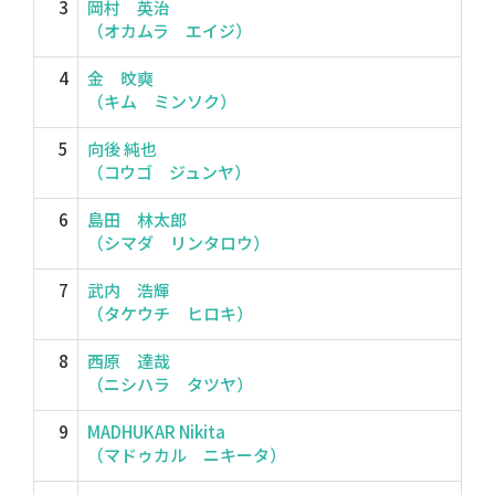
3
岡村 英治
（オカムラ エイジ）
4
金 旼奭
（キム ミンソク）
5
向後 純也
（コウゴ ジュンヤ）
6
島田 林太郎
（シマダ リンタロウ）
7
武内 浩輝
（タケウチ ヒロキ）
8
西原 達哉
（ニシハラ タツヤ）
9
MADHUKAR Nikita
（マドゥカル ニキータ）