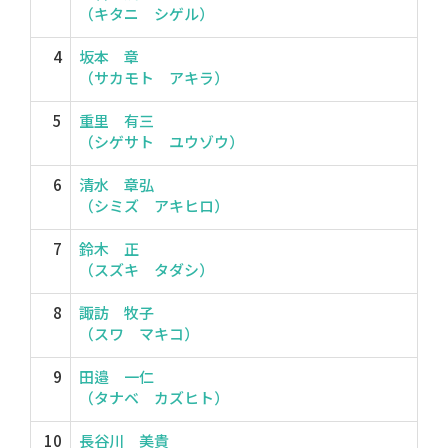
（キタニ シゲル）
4
坂本 章
（サカモト アキラ）
5
重里 有三
（シゲサト ユウゾウ）
6
清水 章弘
（シミズ アキヒロ）
7
鈴木 正
（スズキ タダシ）
8
諏訪 牧子
（スワ マキコ）
9
田邉 一仁
（タナベ カズヒト）
10
長谷川 美貴