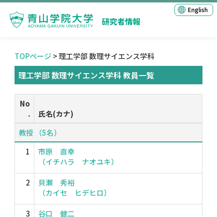
English
研究者情報
TOPページ
> 理工学部 数理サイエンス学科
理工学部 数理サイエンス学科 教員一覧
No
.
氏名(カナ)
教授 （5名）
1
市原 直幸
（イチハラ ナオユキ）
2
貝瀬 秀裕
（カイセ ヒデヒロ）
3
谷口 健二