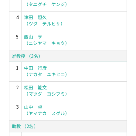
（タニグチ ケンジ）
4
津田 照久
（ツダ テルヒサ）
5
西山 享
（ニシヤマ キョウ）
准教授 （3名）
1
中田 行彦
（ナカタ ユキヒコ）
2
松田 能文
（マツダ ヨシフミ）
3
山中 卓
（ヤマナカ スグル）
助教 （2名）